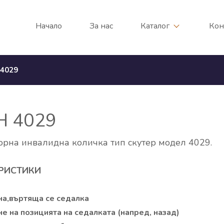
Начало
За нас
Каталог
Кон
4029
H 4029
орна инвалидна количка тип скутер модел 4029.
РИСТИКИ
а,въртяща се седалка
е на позицията на седалката (напред, назад)