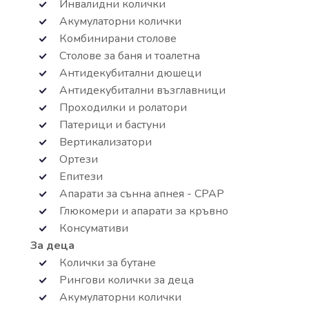
Инвалидни колички
Акумулаторни колички
Комбинирани столове
Столове за баня и тоалетна
Антидекубитални дюшеци
Антидекубитални възглавници
Проходилки и ролатори
Патерици и бастуни
Вертикализатори
Ортези
Епитези
Апарати за сънна апнея - СРАР
Глюкомери и апарати за кръвно
Консумативи
За деца
Колички за бутане
Рингови колички за деца
Акумулаторни колички