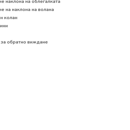
не наклона на облегалката
е на наклона на волана
н колан
лини
 за обратно виждане