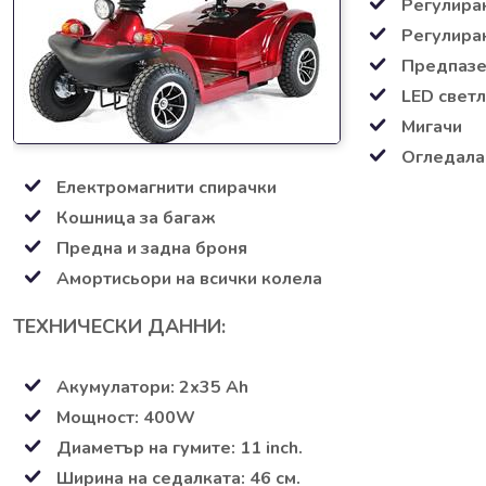
Регулира
Регулиран
Предпазе
LED свет
Мигачи
Огледала
Електромагнити спирачки
Кошница за багаж
Предна и задна броня
Амортисьори на всички колела
ТЕХНИЧЕСКИ ДАННИ:
Акумулатори: 2х35 Ah
Мощност: 400W
Диаметър на гумите: 11 inch.
Ширина на седалката: 46 см.