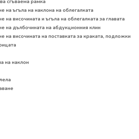
ва сгъваема рамка
е на ъгъла на наклона на облегалката
е на височината и ъгъла на облегалката за главата
не на дълбочината на абдукционния клин
е на височината на поставката за краката, подложки
рицата
а на наклон
олела
даване