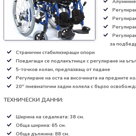
Алуминие
Регулиран
Регулиран
Регулира
Регулиран
за подбед
Странични стабилизиращи опори
Повдигащи се подлакътници с регулиране на ъгъл
5-точков колан, предпазващ от падане
Регулиране на оста на височината на предните к
20'' пневматични задни колела с бързо освобож
ТЕХНИЧЕСКИ ДАННИ:
Ширина на седалката: 38 см.
Обща ширина: 65 см.
Обща дължина: 88 см.