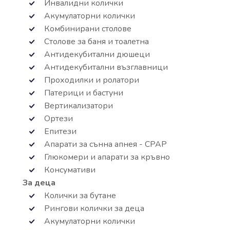
Инвалидни колички
Акумулаторни колички
Комбинирани столове
Столове за баня и тоалетна
Антидекубитални дюшеци
Антидекубитални възглавници
Проходилки и ролатори
Патерици и бастуни
Вертикализатори
Ортези
Епитези
Апарати за сънна апнея - СРАР
Глюкомери и апарати за кръвно
Консумативи
За деца
Колички за бутане
Рингови колички за деца
Акумулаторни колички