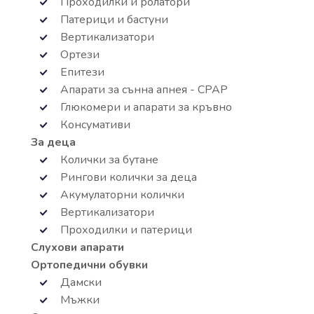
Проходилки и ролатори
Патерици и бастуни
Вертикализатори
Ортези
Епитези
Апарати за сънна апнея - СРАР
Глюкомери и апарати за кръвно
Консумативи
За деца
Колички за бутане
Рингови колички за деца
Акумулаторни колички
Вертикализатори
Проходилки и патерици
Слухови апарати
Ортопедични обувки
Дамски
Мъжки