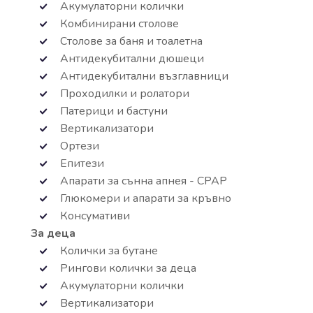
Акумулаторни колички
Комбинирани столове
Столове за баня и тоалетна
Антидекубитални дюшеци
Антидекубитални възглавници
Проходилки и ролатори
Патерици и бастуни
Вертикализатори
Ортези
Епитези
Апарати за сънна апнея - СРАР
Глюкомери и апарати за кръвно
Консумативи
За деца
Колички за бутане
Рингови колички за деца
Акумулаторни колички
Вертикализатори