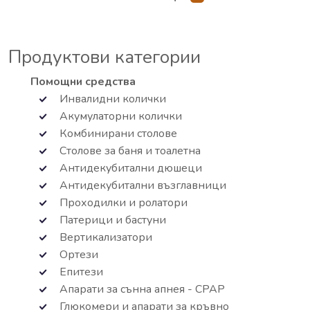
Продуктови категории
Помощни средства
Инвалидни колички
Акумулаторни колички
Комбинирани столове
Столове за баня и тоалетна
Антидекубитални дюшеци
Антидекубитални възглавници
Проходилки и ролатори
Патерици и бастуни
Вертикализатори
Ортези
Епитези
Апарати за сънна апнея - СРАР
Глюкомери и апарати за кръвно