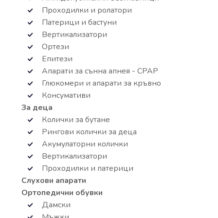
Проходилки и ролатори
Патерици и бастуни
Вертикализатори
Ортези
Епитези
Апарати за сънна апнея - СРАР
Глюкомери и апарати за кръвно
Консумативи
За деца
Колички за бутане
Рингови колички за деца
Акумулаторни колички
Вертикализатори
Проходилки и патерици
Слухови апарати
Ортопедични обувки
Дамски
Мъжки