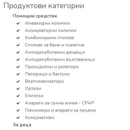
Продуктови категории
Помощни средства
Инвалидни колички
Акумулаторни колички
Комбинирани столове
Столове за баня и тоалетна
Антидекубитални дюшеци
Антидекубитални възглавници
Проходилки и ролатори
Патерици и бастуни
Вертикализатори
Ортези
Епитези
Апарати за сънна апнея - СРАР
Глюкомери и апарати за кръвно
Консумативи
За деца