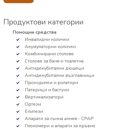
Продуктови категории
Помощни средства
Инвалидни колички
Акумулаторни колички
Комбинирани столове
Столове за баня и тоалетна
Антидекубитални дюшеци
Антидекубитални възглавници
Проходилки и ролатори
Патерици и бастуни
Вертикализатори
Ортези
Епитези
Апарати за сънна апнея - СРАР
Глюкомери и апарати за кръвно