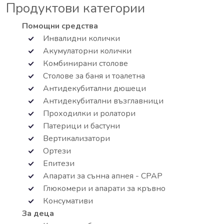
Продуктови категории
Помощни средства
Инвалидни колички
Акумулаторни колички
Комбинирани столове
Столове за баня и тоалетна
Антидекубитални дюшеци
Антидекубитални възглавници
Проходилки и ролатори
Патерици и бастуни
Вертикализатори
Ортези
Епитези
Апарати за сънна апнея - СРАР
Глюкомери и апарати за кръвно
Консумативи
За деца