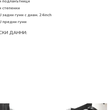
 подлакътници
 степенки
 задни гуми с диам. 24inch
U предни гуми
СКИ ДАННИ: