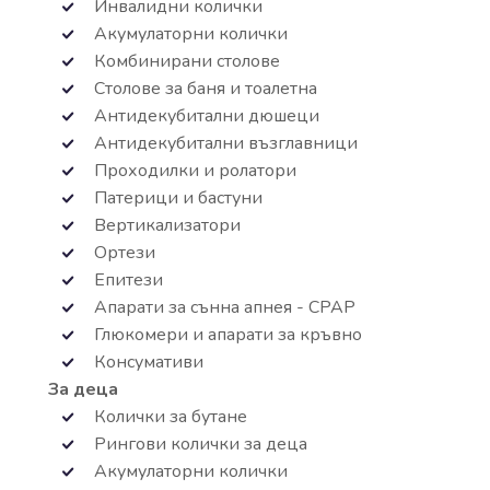
Инвалидни колички
Акумулаторни колички
Комбинирани столове
Столове за баня и тоалетна
Антидекубитални дюшеци
Антидекубитални възглавници
Проходилки и ролатори
Патерици и бастуни
Вертикализатори
Ортези
Епитези
Апарати за сънна апнея - СРАР
Глюкомери и апарати за кръвно
Консумативи
За деца
Колички за бутане
Рингови колички за деца
Акумулаторни колички