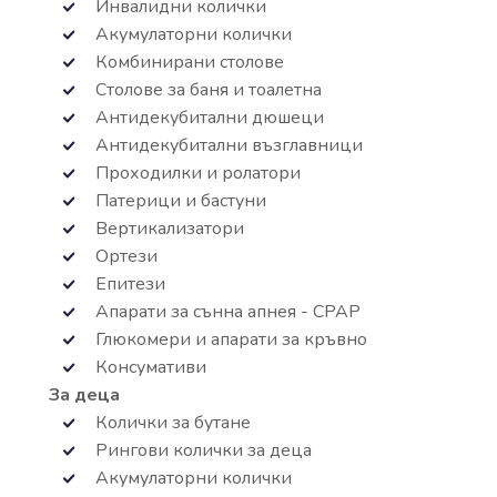
Инвалидни колички
Акумулаторни колички
Комбинирани столове
Столове за баня и тоалетна
Антидекубитални дюшеци
Антидекубитални възглавници
Проходилки и ролатори
Патерици и бастуни
Вертикализатори
Ортези
Епитези
Апарати за сънна апнея - СРАР
Глюкомери и апарати за кръвно
Консумативи
За деца
Колички за бутане
Рингови колички за деца
Акумулаторни колички