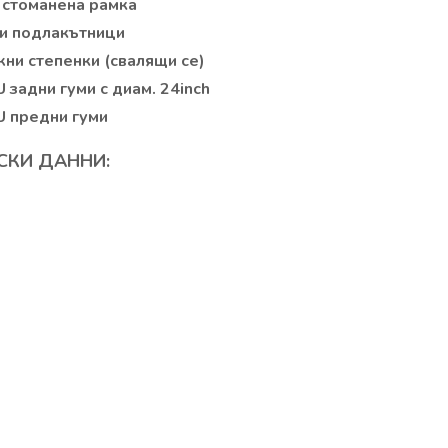
 стоманена рамка
и подлакътници
ни степенки (свалящи се)
 задни гуми с диам. 24inch
U предни гуми
СКИ ДАННИ: