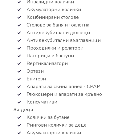
Инвалидни колички
Акумулаторни колички
Комбинирани столове
Столове за баня и тоалетна
Антидекубитални дюшеци
Антидекубитални възглавници
Проходилки и ролатори
Патерици и бастуни
Вертикализатори
Ортези
Епитези
Апарати за сънна апнея - СРАР
Глюкомери и апарати за кръвно
Консумативи
За деца
Колички за бутане
Рингови колички за деца
Акумулаторни колички