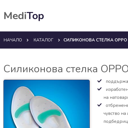
Medi
Top
НАЧАЛО
КАТАЛОГ
СИЛИКОНОВА СТЕЛКА OPPO 
Силиконова стелка OPP
поддържа 
изработен
на натовар
отбременя
чувство на
подбедриц