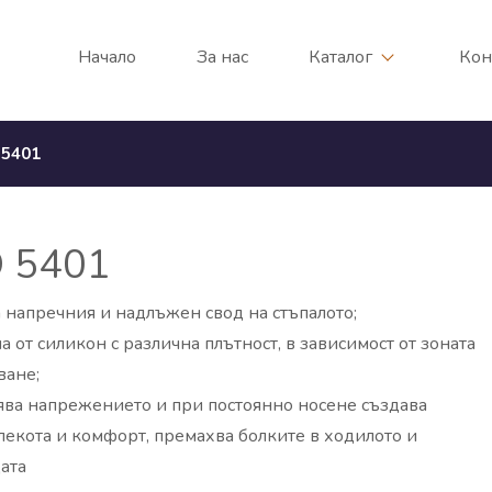
Начало
За нас
Каталог
Кон
5401
O 5401
напречния и надлъжен свод на стъпалото;
а от силикон с различна плътност, в зависимост от зоната
ване;
ва напрежението и при постоянно носене създава
 лекота и комфорт, премахва болките в ходилото и
ата