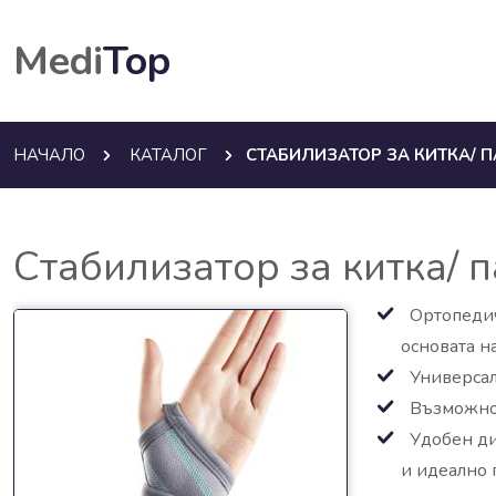
Medi
Top
НАЧАЛО
КАТАЛОГ
СТАБИЛИЗАТОР ЗА КИТКА/ П
Стабилизатор за китка/ 
Ортопедич
основата н
Универса
Възможнос
Удобен ди
и идеално