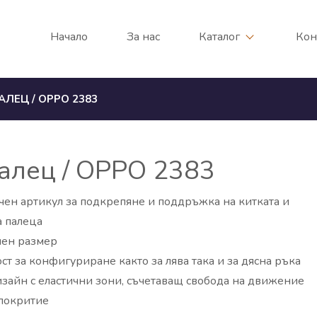
Начало
За нас
Каталог
Кон
АЛЕЦ / OPPO 2383
палец / OPPO 2383
ен артикул за подкрепяне и поддръжка на китката и
а палеца
лен размер
т за конфигуриране както за лява така и за дясна ръка
зайн с еластични зони, съчетаващ свобода на движение
 покритие