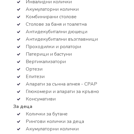
Инвалидни колички
Акумулаторни колички
Комбинирани столове
Столове за баня и тоалетна
Антидекубитални дюшеци
Антидекубитални възглавници
Проходилки и ролатори
Патерици и бастуни
Вертикализатори
Ортези
Епитези
Апарати за сънна апнея - СРАР
Глюкомери и апарати за кръвно
Консумативи
За деца
Колички за бутане
Рингови колички за деца
Акумулаторни колички