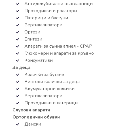
Антидекубитални възглавници
Проходилки и ролатори
Патерици и бастуни
Вертикализатори
Ортези
Епитези
Апарати за сънна апнея - СРАР
Глюкомери и апарати за кръвно
Консумативи
За деца
Колички за бутане
Рингови колички за деца
Акумулаторни колички
Вертикализатори
Проходилки и патерици
Слухови апарати
Ортопедични обувки
Дамски