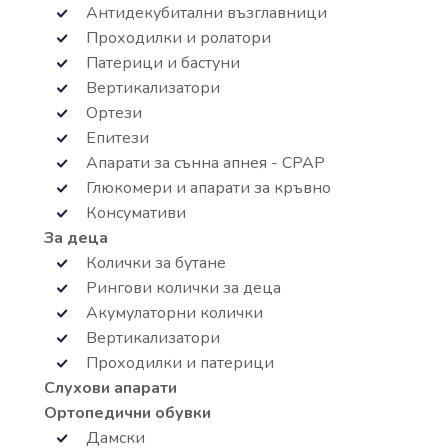
Антидекубитални възглавници
Проходилки и ролатори
Патерици и бастуни
Вертикализатори
Ортези
Епитези
Апарати за сънна апнея - СРАР
Глюкомери и апарати за кръвно
Консумативи
За деца
Колички за бутане
Рингови колички за деца
Акумулаторни колички
Вертикализатори
Проходилки и патерици
Слухови апарати
Ортопедични обувки
Дамски