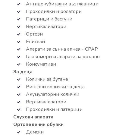
Антидекубитални възглавници
Проходилки и ролатори
Патерици и бастуни
Вертикализатори
Ортези
Епитези
Апарати за сънна апнея - СРАР
Глюкомери и апарати за кръвно
Консумативи
За деца
Колички за бутане
Рингови колички за деца
Акумулаторни колички
Вертикализатори
Проходилки и патерици
Слухови апарати
Ортопедични обувки
Дамски