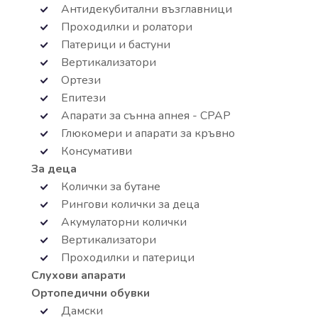
Антидекубитални възглавници
Проходилки и ролатори
Патерици и бастуни
Вертикализатори
Ортези
Епитези
Апарати за сънна апнея - СРАР
Глюкомери и апарати за кръвно
Консумативи
За деца
Колички за бутане
Рингови колички за деца
Акумулаторни колички
Вертикализатори
Проходилки и патерици
Слухови апарати
Ортопедични обувки
Дамски