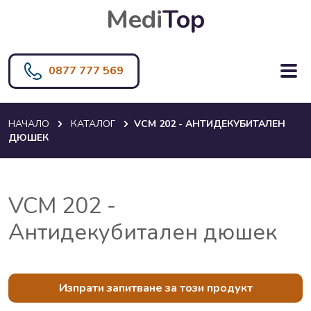
Medi
Top
0877 777 569
НАЧАЛО
КАТАЛОГ
VCM 202 - АНТИДЕКУБИТАЛЕН
ДЮШЕК
VCM 202 -
Антидекубитален дюшек
Изпрати запитване за този продукт