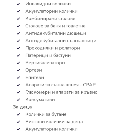
Инвалидни колички
Акумулаторни колички
Комбинирани столове
Столове за баня и тоалетна
Антидекубитални дюшеци
Антидекубитални възглавници
Проходилки и ролатори
Патерици и бастуни
Вертикализатори
Ортези
Епитези
Апарати за сънна апнея - СРАР
Глюкомери и апарати за кръвно
Консумативи
За деца
Колички за бутане
Рингови колички за деца
Акумулаторни колички